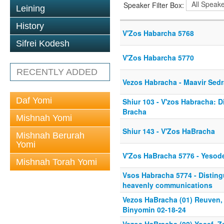
Speaker Filter Box:
Leining
History
V'Zos Habarcha 5768
Sifrei Kodesh
V'Zos Habarcha 5770
RECENTLY ADDED
Vezos Habracha - Maavir Sedr
Daf Yomi
Shiur 103 - V'zos Habracha: D
Bracha
Mishnah Yomi
Shiur 143 - V'Zos HaBracha
Mishnah Berurah
Yomi
V'Zos HaBracha 5776 - Yesod
Mishnah Torah Yomi
Vsos Habracha 5774 - Distin
heavenly communications
Vezos HaBracha (01) Reuven,
Binyomin 02-18-24