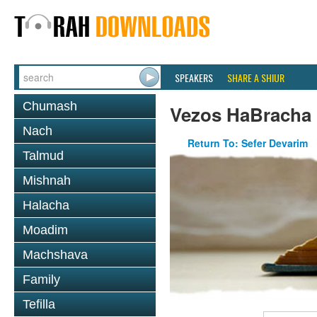
SPEAKERS
SHARE A SHIUR
Chumash
Vezos HaBracha
Nach
Return To: Sefer Devarim
Talmud
Mishnah
Halacha
Moadim
Machshava
Family
Tefilla