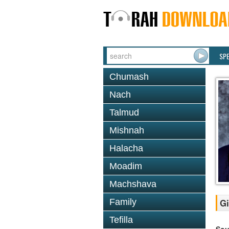
SP
Chumash
Nach
Talmud
Mishnah
Halacha
Moadim
Machshava
Family
Gi
Tefilla