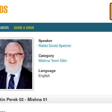
EAKERS
SHARE A SHIUR
Speaker
Rabbi Dovid Spetner
Category
Mishna Yomi Gitin
Language
English
tin Perek 02 - Mishna 01