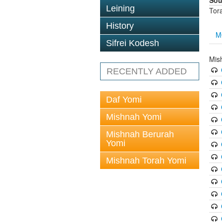
Sou
Leining
Tor
History
M
Sifrei Kodesh
Mish
RECENTLY ADDED
Daf Yomi
Mishnah Yomi
Mishnah Berurah
Yomi
Mishnah Torah Yomi