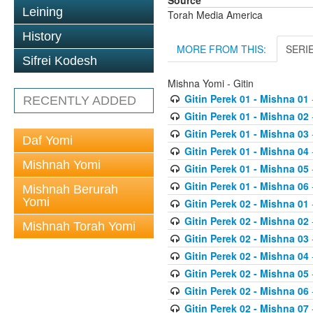
Source
Leining
Torah Media America
History
MORE FROM THIS:
SERI
Sifrei Kodesh
Mishna Yomi - Gitin
Gitin Perek 01 - Mishna 01
RECENTLY ADDED
Gitin Perek 01 - Mishna 02
Gitin Perek 01 - Mishna 03
Daf Yomi
Gitin Perek 01 - Mishna 04
Mishnah Yomi
Gitin Perek 01 - Mishna 05
Gitin Perek 01 - Mishna 06
Mishnah Berurah
Yomi
Gitin Perek 02 - Mishna 01
Gitin Perek 02 - Mishna 02
Mishnah Torah Yomi
Gitin Perek 02 - Mishna 03
Gitin Perek 02 - Mishna 04
Gitin Perek 02 - Mishna 05
Gitin Perek 02 - Mishna 06
Gitin Perek 02 - Mishna 07