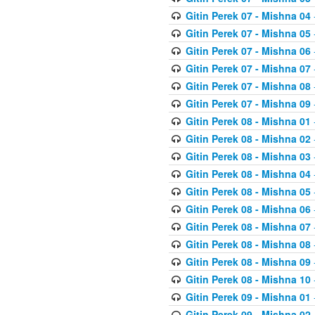
Gitin Perek 07 - Mishna 04
Gitin Perek 07 - Mishna 05
Gitin Perek 07 - Mishna 06
Gitin Perek 07 - Mishna 07
Gitin Perek 07 - Mishna 08
Gitin Perek 07 - Mishna 09
Gitin Perek 08 - Mishna 01
Gitin Perek 08 - Mishna 02
Gitin Perek 08 - Mishna 03
Gitin Perek 08 - Mishna 04
Gitin Perek 08 - Mishna 05
Gitin Perek 08 - Mishna 06
Gitin Perek 08 - Mishna 07
Gitin Perek 08 - Mishna 08
Gitin Perek 08 - Mishna 09
Gitin Perek 08 - Mishna 10
Gitin Perek 09 - Mishna 01
Gitin Perek 09 - Mishna 02