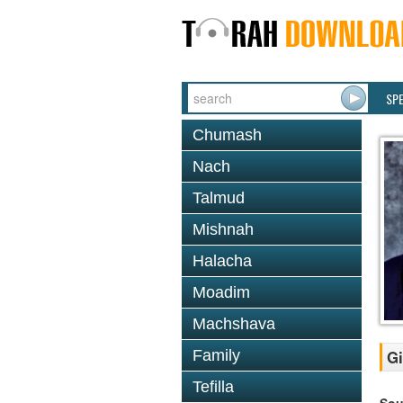
SP
Chumash
Nach
Talmud
Mishnah
Halacha
Moadim
Machshava
Family
Gi
Tefilla