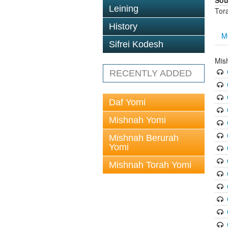
Sou
Leining
Tor
History
M
Sifrei Kodesh
Mish
RECENTLY ADDED
Daf Yomi
Mishnah Yomi
Mishnah Berurah
Yomi
Mishnah Torah Yomi