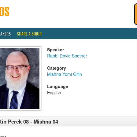
EAKERS
SHARE A SHIUR
Speaker
Rabbi Dovid Spetner
Category
Mishna Yomi Gitin
Language
English
tin Perek 08 - Mishna 04