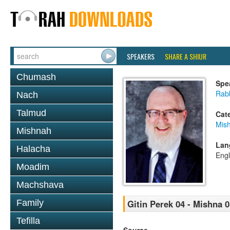
SPEAKERS
SHARE A SHIUR
Chumash
Spe
Rabb
Nach
Talmud
Cat
Mish
Mishnah
Lan
Halacha
Engl
Moadim
Machshava
Family
Gitin Perek 04 - Mishna 0
Tefilla