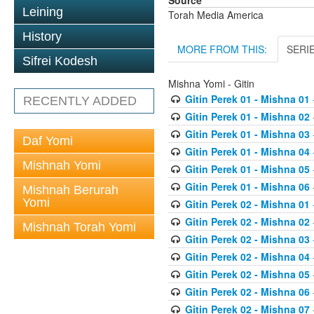
Source
Leining
Torah Media America
History
MORE FROM THIS:
SERI
Sifrei Kodesh
Mishna Yomi - Gitin
Gitin Perek 01 - Mishna 01
RECENTLY ADDED
Gitin Perek 01 - Mishna 02
Gitin Perek 01 - Mishna 03
Daf Yomi
Gitin Perek 01 - Mishna 04
Mishnah Yomi
Gitin Perek 01 - Mishna 05
Gitin Perek 01 - Mishna 06
Mishnah Berurah
Yomi
Gitin Perek 02 - Mishna 01
Gitin Perek 02 - Mishna 02
Mishnah Torah Yomi
Gitin Perek 02 - Mishna 03
Gitin Perek 02 - Mishna 04
Gitin Perek 02 - Mishna 05
Gitin Perek 02 - Mishna 06
Gitin Perek 02 - Mishna 07