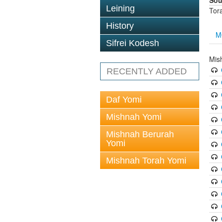
Sou
Leining
Tor
History
M
Sifrei Kodesh
Mish
RECENTLY ADDED
Daf Yomi
Mishnah Yomi
Mishnah Berurah
Yomi
Mishnah Torah Yomi