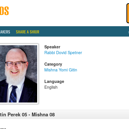
EAKERS
SHARE A SHIUR
Speaker
Rabbi Dovid Spetner
Category
Mishna Yomi Gitin
Language
English
tin Perek 05 - Mishna 08