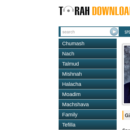
SP
Chumash
Nach
Talmud
Mishnah
Halacha
Moadim
Machshava
Family
Gi
Tefilla